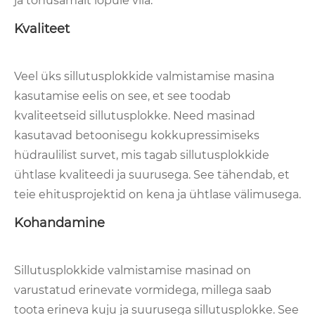
ja tõhusamalt lõpule viia.
Kvaliteet
Veel üks sillutusplokkide valmistamise masina
kasutamise eelis on see, et see toodab
kvaliteetseid sillutusplokke. Need masinad
kasutavad betoonisegu kokkupressimiseks
hüdraulilist survet, mis tagab sillutusplokkide
ühtlase kvaliteedi ja suurusega. See tähendab, et
teie ehitusprojektid on kena ja ühtlase välimusega.
Kohandamine
Sillutusplokkide valmistamise masinad on
varustatud erinevate vormidega, millega saab
toota erineva kuju ja suurusega sillutusplokke. See