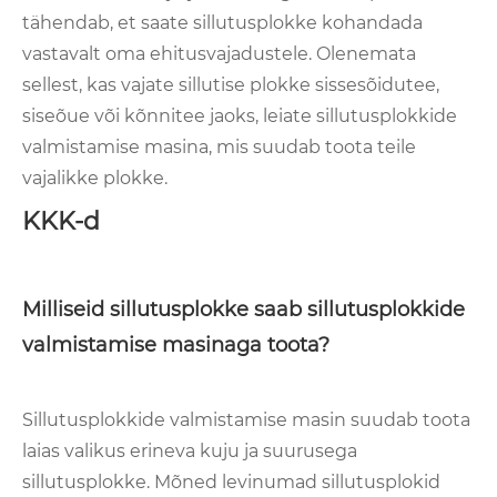
tähendab, et saate sillutusplokke kohandada
vastavalt oma ehitusvajadustele. Olenemata
sellest, kas vajate sillutise plokke sissesõidutee,
siseõue või kõnnitee jaoks, leiate sillutusplokkide
valmistamise masina, mis suudab toota teile
vajalikke plokke.
KKK-d
Milliseid sillutusplokke saab sillutusplokkide
valmistamise masinaga toota?
Sillutusplokkide valmistamise masin suudab toota
laias valikus erineva kuju ja suurusega
sillutusplokke. Mõned levinumad sillutusplokid