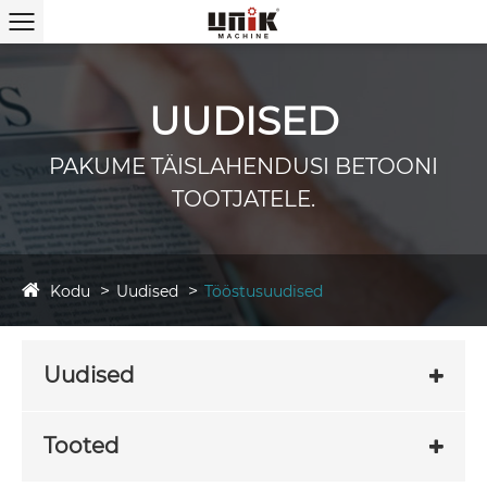
UUDISED
PAKUME TÄISLAHENDUSI BETOONI
TOOTJATELE.
Kodu
Uudised
Tööstusuudised
Uudised
Tooted