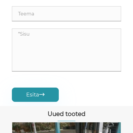
Esita

Uued tooted