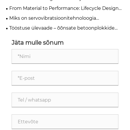
vormi materjali valikut
From Material to Performance: Lifecycle Design
Principles for High-Quality Concrete Steel Moulds
Miks on servovibratsioonitehnoloogia
betoonplokkide valmistamise võtmeks?
Tööstuse ülevaade – õõnsate betoonplokkide
vormide tootjad Hiina
Jäta mulle sõnum