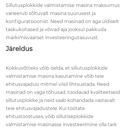
Sillutusplokkide valmistamise masina maksumus
varieerub sõltuvalt masina suurusest ja
konfiguratsioonist. Need masinad on aga üldiselt
taskukohased ja võivad aja jooksul pakkuda
märkimisväärset investeeringutasuvust.
Järeldus
Kokkuvõtteks võib öelda, et sillutusplokkide
valmistamise masina kasutamine võib teie
ehitusvajadusi mitmel viisil lihtsustada. Need
masinad on väga tõhusad, toodavad kvaliteetseid
sillutusplokke ja neid saab kohandada vastavalt
teie ehitusvajadustele. Kui töötate
ehitustööstuses, võib sillutiseplokkide
valmistamise masinasse investeerimine olla tark