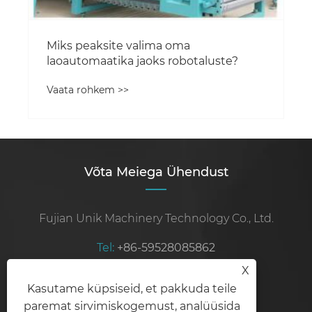
Miks peaksite valima oma
laoautomaatika jaoks robotaluste?
Vaata rohkem >>
Võta Meiega Ühendust
Fujian Unik Machinery Technology Co., Ltd.
Tel:
+86-59528085862
X
Mobiilne:
+86-15906071097
Kasutame küpsiseid, et pakkuda teile
paremat sirvimiskogemust, analüüsida
E-post:
sales@unikmachinery.com