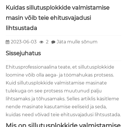
Kuidas sillutusplokkide valmistamise
masin võib teie ehitusvajadusi
lihtsustada
2023-06-03
2
Jäta mulle sõnum
Sissejuhatus
Ehitusprofessionaalina teate, et sillutusplokkide
loomine võib olla aega- ja töömahukas protsess.
Kuid sillutusplokkide valmistamise masinate
tulekuga on see protsess muutunud palju
lihtsamaks ja tõhusamaks. Selles artiklis käsitleme
nende masinate kasutamise eeliseid ja seda,
kuidas need võivad teie ehitusvajadusi lihtsustada.
Mis on sillutusplokkide valmistamise