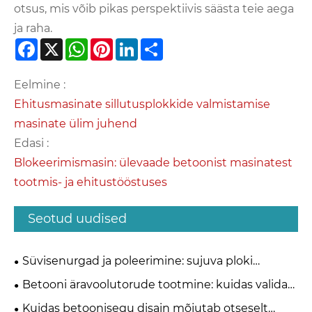
otsus, mis võib pikas perspektiivis säästa teie aega
ja raha.
Facebook
X
WhatsApp
Pinterest
LinkedIn
Share
Eelmine :
Ehitusmasinate sillutusplokkide valmistamise
masinate ülim juhend
Edasi :
Blokeerimismasin: ülevaade betoonist masinatest
tootmis- ja ehitustööstuses
Seotud uudised
Süvisenurgad ja poleerimine: sujuva ploki
väljaviskamise projekteerimine
Betooni äravoolutorude tootmine: kuidas valida
ekstrusiooni ja rulli riputamise meetodite vahel?
Kuidas betoonisegu disain mõjutab otseselt