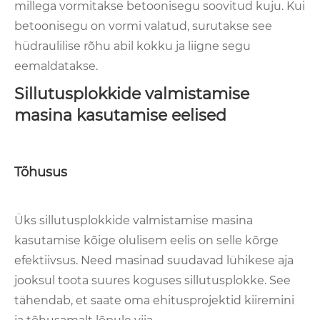
millega vormitakse betoonisegu soovitud kuju. Kui
betoonisegu on vormi valatud, surutakse see
hüdraulilise rõhu abil kokku ja liigne segu
eemaldatakse.
Sillutusplokkide valmistamise
masina kasutamise eelised
Tõhusus
Üks sillutusplokkide valmistamise masina
kasutamise kõige olulisem eelis on selle kõrge
efektiivsus. Need masinad suudavad lühikese aja
jooksul toota suures koguses sillutusplokke. See
tähendab, et saate oma ehitusprojektid kiiremini