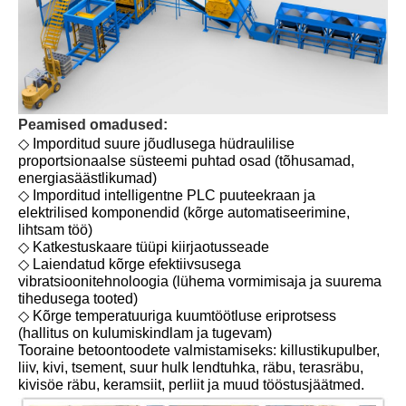
Peamised omadused:
◇ Imporditud suure jõudlusega hüdraulilise
proportsionaalse süsteemi puhtad osad (tõhusamad,
energiasäästlikumad)
◇ Imporditud intelligentne PLC puuteekraan ja
elektrilised komponendid (kõrge automatiseerimine,
lihtsam töö)
◇ Katkestuskaare tüüpi kiirjaotusseade
◇ Laiendatud kõrge efektiivsusega
vibratsioonitehnoloogia (lühema vormimisaja ja suurema
tihedusega tooted)
◇ Kõrge temperatuuriga kuumtöötluse eriprotsess
(hallitus on kulumiskindlam ja tugevam)
Tooraine betoontoodete valmistamiseks: killustikupulber,
liiv, kivi, tsement, suur hulk lendtuhka, räbu, terasräbu,
kivisöe räbu, keramsiit, perliit ja muud tööstusjäätmed.