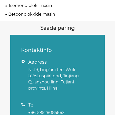
Tsemendiploki masin
Betoonplokkide masin
Saada päring
Kontaktinfo
Aadress

Nr.19, Ling‘ani tee, Wuli
tööstuspiirkond, Jinjiang,
Quanzhou linn, Fujiani
provints, Hiina
Tel

+86-59528085862