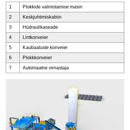
1
Plokkide valmistamise masin
2
Keskjuhtimiskabiin
3
Hüdraulikaseade
4
Lintkonveier
5
Kaubaaluste konveier
6
Plokkkonveier
7
Automaatne virnastaja