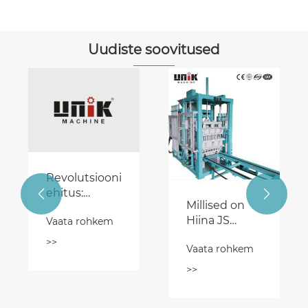
Uudiste soovitused
Revolutsiooniline
ehitus:


Millised on
blokeeriv
Hiina JS
Vaata rohkem
plokkmasin
ööstuse
kohustusliku
>>
Vaata rohkem
mikseri
peamised
>>
kasutusvaldkonnad?