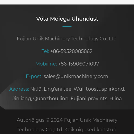
Võta Meiega Ühendust
Fujian Unik Machinery Technology Co., Ltd.
Tel:
+86-59528085862
Mobiilne:
+86-15906071097
E-post:
sales@unikmachinery.com
Aadress:
Nr.19, Ling‘ani tee, Wuli tööstuspiirkond,
Jinjiang, Quanzhou linn, Fujiani provints, Hiina
Autoriõigus © 2024 Fujian Unik Machinery
Technology Co.,Ltd. Kõik õigused kaitstud.