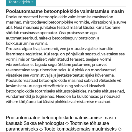
Tootekirjeldus
Poolautomaatne betoonplokkide valmistamise masin
Poolautomaatsed betoonplokkide valmistamise masinad on
masinad, mis toodavad betoonplokke vormide, vibratsiooni ja surve
abil. Neid masinaid juhitakse teatud määral käsitsi, kuna tooraine
söödab masinasse operaator. Osa protsesse on aga
automatiseeritud, näiteks betoonisegu vibratsioon ja
kokkusurumine vormis.
Protsess algab liiva, tsemendi, vee ja muude vajalike lisandite
lisamisega segistisse. Kui segu on põhjalikult segatud, valatakse see
vormi, mis on tavaliselt valmistatud terasest. Seejärel vormi
vibreeritakse, et tagada segu ühtlane jaotumine, ja survet
rakendatakse segu tihendamiseks. Kui plokk on moodustatud,
visatakse see vormist välja ja jäetakse teatud ajaks kõvenema.
Poolautomaatsed betoonplokkide masinad sobivad väikestele või
keskmise suurusega ettevõtetele ning sobivad ideaalselt
betoonplokkide tootmiseks ehitusprojektides, näiteks ehitusseinad,
vundamendid ja tugiseinad. Need on ka kulutõhusad ja nõuavad
vähem tööjõudu kui käsitsi plokkide valmistamise masinad.
Poolautomaatne betoonplokkide valmistamise masin
kasutab Saksa tehnoloogiat ◇ Tootmise tõhususe
parandamiseks ◇ Toote kompaktsemaks muutmiseks ◇