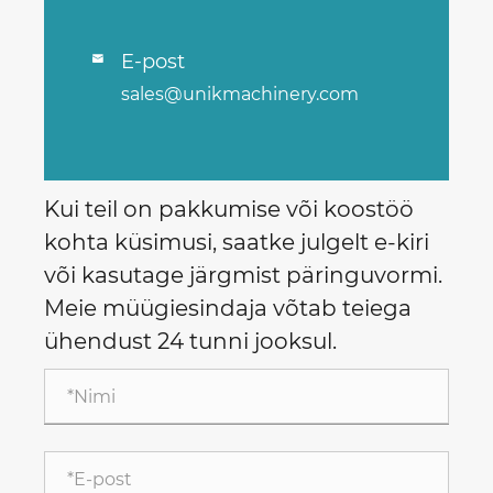
E-post

sales@unikmachinery.com
Kui teil on pakkumise või koostöö
kohta küsimusi, saatke julgelt e-kiri
või kasutage järgmist päringuvormi.
Meie müügiesindaja võtab teiega
ühendust 24 tunni jooksul.