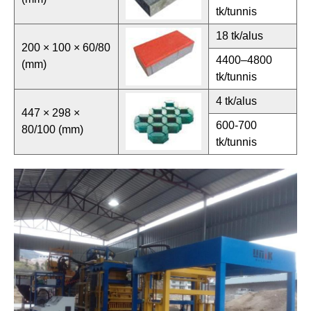
tk/tunnis
18 tk/alus
200 × 100 × 60/80
4400–4800
(mm)
tk/tunnis
4 tk/alus
447 × 298 ×
600-700
80/100 (mm)
tk/tunnis