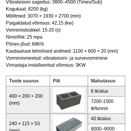
Vibratsiooni sagedus: 3800–4500 (Times/Sub)
Kogukaal: 8200 (kg)
Mõõtmed: 3070 × 1930 × 2700 (mm)
Paigaldatud võimsus: 42,15 (kw)
Vormimistsükkel: 15-20 (s)
Nimirõhk: 25 mpa
Põnev jõud: 68KN
Kaubaaluse tehnilised andmed: 1100 × 600 × 20 (mm)
Vormimismeetod: vibratsiooni- ja survevormimine
Virnastaja installeeritud võimsus: 3KW
Toote suurus
Pilt
Mahutavus
6 tk/alus
400 × 200 × 200
7200-1500
(mm)
tk/tunnis
40 tk/alus
240 × 115 × 53
8000–9000
(mm)