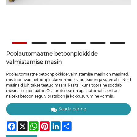
Poolautomaatne betoonplokkide
valmistamise masin
Poolautomaatne betoonplokkide valmistamise masin on masinad,
mis toodavad betoonplokke vormide, vibratsiooni ja surve abil. Neid
masinaid juhitakse teatud määral käsitsi, kuna tooraine söödab
masinasse operaator. Osa protsesse on aga automatiseeritud,
näiteks betoonisegu vibratsioon ja kokkusurumine vormis.
Saada päring
Facebook
X
WhatsApp
Pinterest
LinkedIn
Share