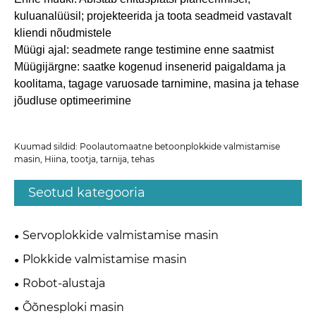
kuluanalüüsil; projekteerida ja toota seadmeid vastavalt
kliendi nõudmistele
Müügi ajal: seadmete range testimine enne saatmist
Müügijärgne: saatke kogenud insenerid paigaldama ja
koolitama, tagage varuosade tarnimine, masina ja tehase
jõudluse optimeerimine
Kuumad sildid: Poolautomaatne betoonplokkide valmistamise
masin, Hiina, tootja, tarnija, tehas
Seotud kategooria
Servoplokkide valmistamise masin
Plokkide valmistamise masin
Robot-alustaja
Õõnesploki masin