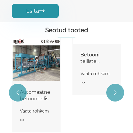
Esita

Seotud tooted
Automaatne


Betooni
betoontelliste
telliste
valmistamise
pressimismasin
Vaata rohkem
masin
Vaata rohkem
>>
>>