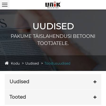
UUDISED
PAKUME TÄISLAHENDUSI BETOONI
TOOTJATELE.
Kodu
Uudised
Tööstusuudised
Uudised
Tooted