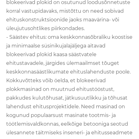
blokeerivad plokid on osutunud loodusõnnetuste
korral vastupidavaks, mistõttu on need sobivad
ehituskonstruktsioonide jaoks maavärina- või
üleujutusohtlikes piirkondades.
- Säästev ehitus: oma keskkonnasõbraliku koostise
ja minimaalse süsinikujalajäljega aitavad
blokeerivad plokid kaasa säästvatele
ehitustavadele, järgides ülemaailmset tõuget
keskkonnasäästlikumate ehituslahenduste poole.
Kokkuvõtteks võib öelda, et blokeerivad
plokkmasinad on muutnud ehitustööstust,
pakkudes kulutõhusat, jätkusuutlikku ja tõhusat
lahendust ehitusprojektidele. Need masinad on
kogunud populaarsust masinate tootmis- ja
töötlemisvaldkonnas, eelkõige betooniga seotud
ülesannete täitmiseks inseneri- ja ehitusseadmete