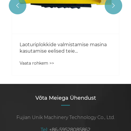


Laoturiplokkide valmistamise masina
kasutamise eelised teie
ehitusettevõttes
Vaata rohkem >>
Võta Meiega Ühendust
Fujian Unik Machinery Technology Co., Ltd.
Tel:
+86-59528085862