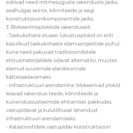
sobivad need mitmesuguste rakenduste jaoks,
sealhulgas seinte, kõnniteede ja isegi
konstruktsioonikomponentide jaoks.
3. Blokeerimisplokkide rakendused:
- Taskukohane eluase: lukustusplokid on eriti
kasulikud taskukohaste elamuprojektide puhul,
kuna need pakuvad traditsioonilistele
ehitusmaterjalidele odavat alternatiivi, muutes
elamud suuremale elanikkonnale
kättesaadavamaks.
- Infrastruktuuri arendamine: blokeerivad plokid
leiavad rakendusi teede, kõnniteede ja
kuivendussüsteemide ehitamisel, pakkudes
vastupidavat ja kulutõhusat lahendust
infrastruktuuri arendamiseks.
- Katastroofidele vastupidav konstruktsioon: