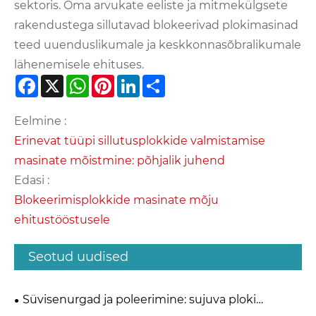
sektoris. Oma arvukate eeliste ja mitmekülgsete
rakendustega sillutavad blokeerivad plokimasinad
teed uuenduslikumale ja keskkonnasõbralikumale
lähenemisele ehituses.
Facebook
X
WhatsApp
Pinterest
LinkedIn
Share
Eelmine :
Erinevat tüüpi sillutusplokkide valmistamise
masinate mõistmine: põhjalik juhend
Edasi :
Blokeerimisplokkide masinate mõju
ehitustööstusele
Seotud uudised
Süvisenurgad ja poleerimine: sujuva ploki