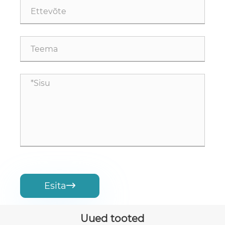
Esita

Uued tooted