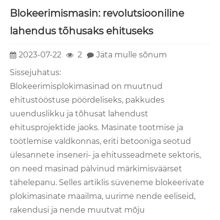
Blokeerimismasin: revolutsiooniline
lahendus tõhusaks ehituseks
2023-07-22
2
Jäta mulle sõnum
Sissejuhatus:
Blokeerimisplokimasinad on muutnud
ehitustööstuse pöördeliseks, pakkudes
uuenduslikku ja tõhusat lahendust
ehitusprojektide jaoks. Masinate tootmise ja
töötlemise valdkonnas, eriti betooniga seotud
ülesannete inseneri- ja ehitusseadmete sektoris,
on need masinad pälvinud märkimisväärset
tähelepanu. Selles artiklis süveneme blokeerivate
plokimasinate maailma, uurime nende eeliseid,
rakendusi ja nende muutvat mõju