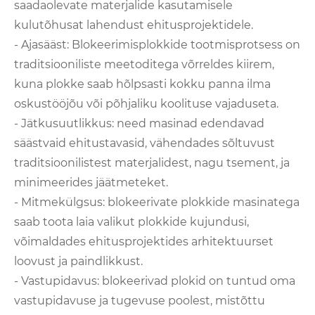
saadaolevate materjalide kasutamisele
kulutõhusat lahendust ehitusprojektidele.
- Ajasääst: Blokeerimisplokkide tootmisprotsess on
traditsiooniliste meetoditega võrreldes kiirem,
kuna plokke saab hõlpsasti kokku panna ilma
oskustööjõu või põhjaliku koolituse vajaduseta.
- Jätkusuutlikkus: need masinad edendavad
säästvaid ehitustavasid, vähendades sõltuvust
traditsioonilistest materjalidest, nagu tsement, ja
minimeerides jäätmeteket.
- Mitmekülgsus: blokeerivate plokkide masinatega
saab toota laia valikut plokkide kujundusi,
võimaldades ehitusprojektides arhitektuurset
loovust ja paindlikkust.
- Vastupidavus: blokeerivad plokid on tuntud oma
vastupidavuse ja tugevuse poolest, mistõttu