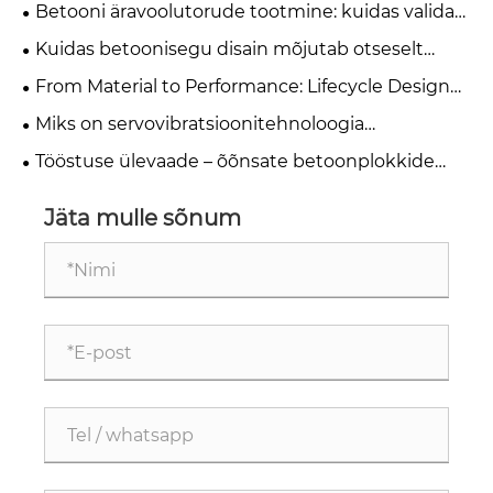
väljaviskamise projekteerimine
Betooni äravoolutorude tootmine: kuidas valida
ekstrusiooni ja rulli riputamise meetodite vahel?
Kuidas betoonisegu disain mõjutab otseselt
vormi materjali valikut
From Material to Performance: Lifecycle Design
Principles for High-Quality Concrete Steel Moulds
Miks on servovibratsioonitehnoloogia
betoonplokkide valmistamise võtmeks?
Tööstuse ülevaade – õõnsate betoonplokkide
vormide tootjad Hiina
Jäta mulle sõnum