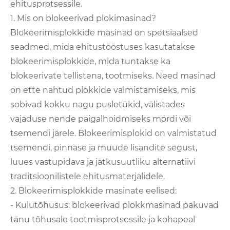
ehitusprotsessile.
1. Mis on blokeerivad plokimasinad?
Blokeerimisplokkide masinad on spetsiaalsed
seadmed, mida ehitustööstuses kasutatakse
blokeerimisplokkide, mida tuntakse ka
blokeerivate tellistena, tootmiseks. Need masinad
on ette nähtud plokkide valmistamiseks, mis
sobivad kokku nagu pusletükid, välistades
vajaduse nende paigalhoidmiseks mördi või
tsemendi järele. Blokeerimisplokid on valmistatud
tsemendi, pinnase ja muude lisandite segust,
luues vastupidava ja jätkusuutliku alternatiivi
traditsioonilistele ehitusmaterjalidele.
2. Blokeerimisplokkide masinate eelised:
- Kulutõhusus: blokeerivad plokkmasinad pakuvad
tänu tõhusale tootmisprotsessile ja kohapeal