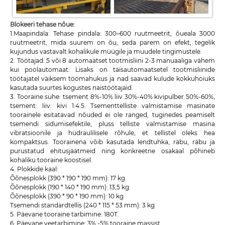
Blokeeri tehase nõue:
1.Maapindala: Tehase pindala: 300–600 ruutmeetrit, õueala 3000
ruutmeetrit, mida suurem on õu, seda parem on efekt, tegelik
kujundus vastavalt kohalikule müügile ja muudele tingimustele.
2. Töötajad: 5 või 8 automaatset tootmisliini 2-3 manuaaliga vähem
kui poolautomaat. Lisaks on täisautomaatsetel tootmisliinide
töötajatel väiksem töömahukus ja nad saavad kulude kokkuhoiuks
kasutada suurtes kogustes naistöötajaid.
3. Tooraine suhe: tsement 8%-10% liiv 30%-40% kivipulber 50%-60%,
tsement: liiv: kivi 1:4:5. Tsementtelliste valmistamise masinate
toorainele esitatavad nõuded ei ole ranged, tuginedes peamiselt
tsemendi sidumisefektile, pluss telliste valmistamise masina
vibratsioonile ja hüdraulilisele rõhule, et tellistel oleks hea
kompaktsus. Toorainena võib kasutada lendtuhka, räbu, räbu ja
purustatud ehitusjäätmeid ning konkreetne osakaal põhineb
kohaliku tooraine koostisel.
4. Plokkide kaal:
Õõnesplokk (390 * 190 * 190 mm): 17 kg
Õõnesplokk (190 * 140 * 190 mm): 13,5 kg
Õõnesplokk (390 * 90 * 190 mm): 10 kg
Tsemendi standardtellis (240 * 115 * 53 mm): 3 kg
5. Päevane tooraine tarbimine: 180T.
6. Päevane veetarbimine: 3% -5% tooraine massist.