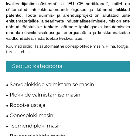
kvaliteedijuhtimissüsteemi" ja "EU CE sertifikaadi", millel on
sõltumatud intellektuaalomandi õigused ja kümned riiklikud
patentid. Toote uurimis- ja arendusprojekt on allutatud uute
ehitusmaterjalide ja seadmete industrialiseerimisele, mis on ette
nähtud tööstuslike tahkete jäätmete igakülgseks kasutamiseks
madala süsinikusisaldusega, energiasäästu ja keskkonnakaitse
valdkondades, mida toetab keskvalitsus.
Kuumad sildid: Täisautomaatne õõnesplokkide masin, Hiina, tootja,
tarnija, tehas
Seotud kategooria
Servoplokkide valmistamise masin
Plokkide valmistamise masin
Robot-alustaja
Õõnesploki masin
Tsemendiploki masin