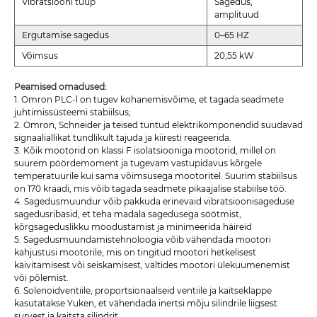
Vibratsiooni tüüp
Sagedus,
amplituud
Ergutamise sagedus
0–65 HZ
Võimsus
20,55 kW
Peamised omadused:
1. Omron PLC-l on tugev kohanemisvõime, et tagada seadmete
juhtimissüsteemi stabiilsus;
2. Omron, Schneider ja teised tuntud elektrikomponendid suudavad
signaaliallikat tundlikult tajuda ja kiiresti reageerida.
3. Kõik mootorid on klassi F isolatsiooniga mootorid, millel on
suurem pöördemoment ja tugevam vastupidavus kõrgele
temperatuurile kui sama võimsusega mootoritel. Suurim stabiilsus
on 170 kraadi, mis võib tagada seadmete pikaajalise stabiilse töö.
4. Sagedusmuundur võib pakkuda erinevaid vibratsioonisageduse
sagedusribasid, et teha madala sagedusega söötmist,
kõrgsageduslikku moodustamist ja minimeerida häireid
5. Sagedusmuundamistehnoloogia võib vähendada mootori
kahjustusi mootorile, mis on tingitud mootori hetkelisest
käivitamisest või seiskamisest, vältides mootori ülekuumenemist
või põlemist.
6. Solenoidventiile, proportsionaalseid ventiile ja kaitseklappe
kasutatakse Yuken, et vähendada inertsi mõju silindrile liigsest
survest ja kaitsta silindrit