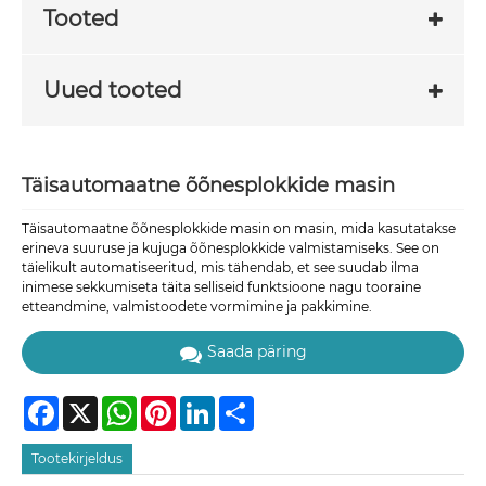
Tooted
Uued tooted
Täisautomaatne õõnesplokkide masin
Täisautomaatne õõnesplokkide masin on masin, mida kasutatakse
erineva suuruse ja kujuga õõnesplokkide valmistamiseks. See on
täielikult automatiseeritud, mis tähendab, et see suudab ilma
inimese sekkumiseta täita selliseid funktsioone nagu tooraine
etteandmine, valmistoodete vormimine ja pakkimine.
Saada päring
Facebook
X
WhatsApp
Pinterest
LinkedIn
Share
Tootekirjeldus