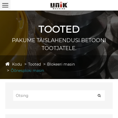
TOOTED
PAKUME TÄISLAHENDUSI BETOONI
TOOTJATELE.
Kodu
Tooted
Blokeeri masin
Õõnesploki masin