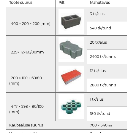
Toote suurus
Pilt
Mahutavus
3 tk/alus
400 × 200 × 200 (mm)
540 tk/tund
20 tk/alus
225×112×60/80mm
2400 tk/tunnis
12 tk/alus
200 × 100 × 60/80
(mm)
2880 tk/tunnis
1 tk/alus
447 × 298 × 80/100
(mm)
180 tk/tund
Kaubaaluse suurus
700 × 540 ㎜