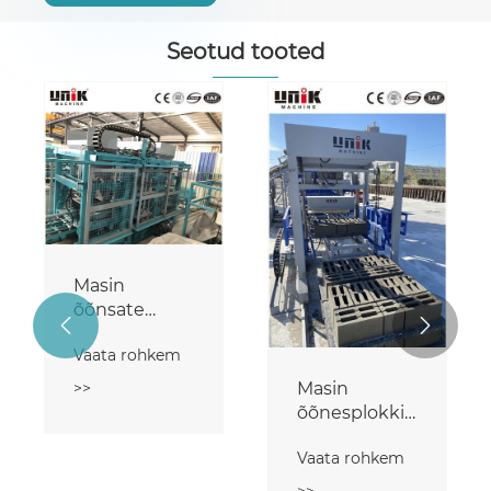
Seotud tooted
Masin
õõnsate


plokkide
Vaata rohkem
valmistamiseks
Masin
>>
õõnesplokkide
valmistamiseks
Vaata rohkem