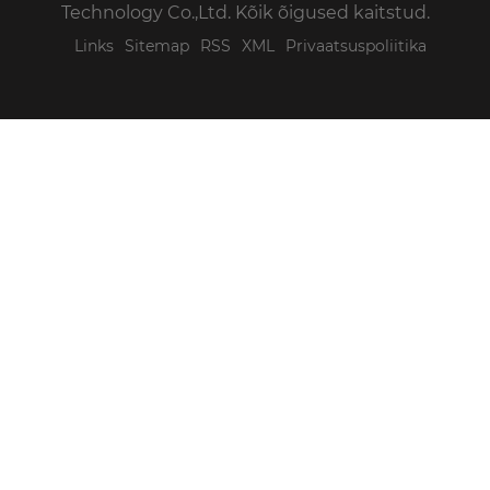
Technology Co.,Ltd. Kõik õigused kaitstud.
Links
Sitemap
RSS
XML
Privaatsuspoliitika