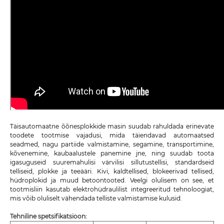
Täisautomaatne õõnesplokkide masin suudab rahuldada erinevate
toodete tootmise vajadusi, mida täiendavad automaatsed
seadmed, nagu partiide valmistamine, segamine, transportimine,
kõvenemine, kaubaalustele panemine jne, ning suudab toota
igasuguseid suuremahulisi värvilisi sillutustellisi, standardseid
telliseid, plokke ja teeääri. Kivi, kaldtellised, blokeerivad tellised,
hüdroplokid ja muud betoontooted. Veelgi olulisem on see, et
tootmisliin kasutab elektrohüdraulilist integreeritud tehnoloogiat,
mis võib oluliselt vähendada telliste valmistamise kulusid.
Tehniline spetsifikatsioon: