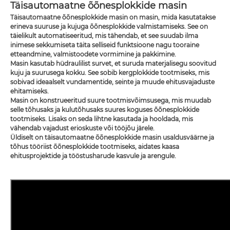
Täisautomaatne õõnesplokkide masin
Täisautomaatne õõnesplokkide masin on masin, mida kasutatakse
erineva suuruse ja kujuga õõnesplokkide valmistamiseks. See on
täielikult automatiseeritud, mis tähendab, et see suudab ilma
inimese sekkumiseta täita selliseid funktsioone nagu tooraine
etteandmine, valmistoodete vormimine ja pakkimine.
Masin kasutab hüdraulilist survet, et suruda materjalisegu soovitud
kuju ja suurusega kokku. See sobib kergplokkide tootmiseks, mis
sobivad ideaalselt vundamentide, seinte ja muude ehitusvajaduste
ehitamiseks.
Masin on konstrueeritud suure tootmisvõimsusega, mis muudab
selle tõhusaks ja kulutõhusaks suures koguses õõnesplokkide
tootmiseks. Lisaks on seda lihtne kasutada ja hooldada, mis
vähendab vajadust erioskuste või tööjõu järele.
Üldiselt on täisautomaatne õõnesplokkide masin usaldusväärne ja
tõhus tööriist õõnesplokkide tootmiseks, aidates kaasa
ehitusprojektide ja tööstusharude kasvule ja arengule.