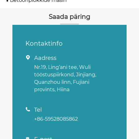
Betoonplokkide masin
Saada päring
Kontaktinfo
Aadress

Nr.19, Ling‘ani tee, Wuli
tööstuspiirkond, Jinjiang,
Quanzhou linn, Fujiani
provints, Hiina
Tel

+86-59528085862
