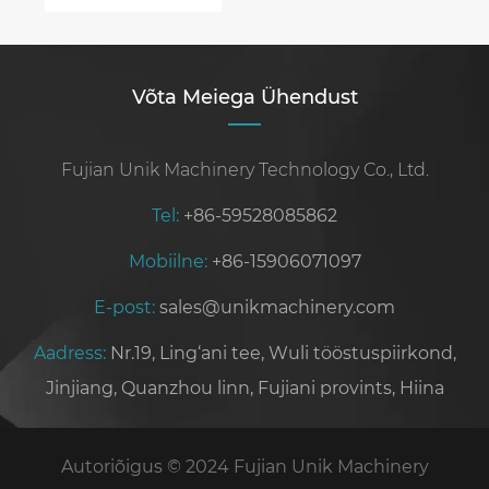
Võta Meiega Ühendust
Fujian Unik Machinery Technology Co., Ltd.
Tel:
+86-59528085862
Mobiilne:
+86-15906071097
E-post:
sales@unikmachinery.com
Aadress:
Nr.19, Ling‘ani tee, Wuli tööstuspiirkond,
Jinjiang, Quanzhou linn, Fujiani provints, Hiina
Autoriõigus © 2024 Fujian Unik Machinery