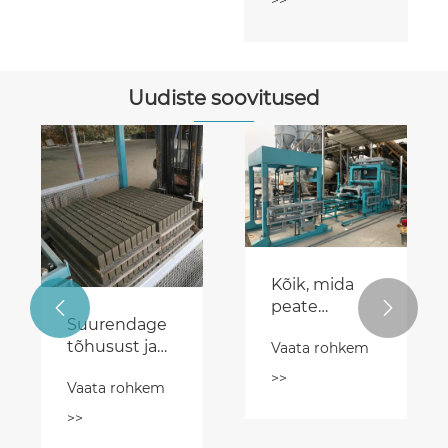
>>
Uudiste soovitused
Kõik, mida
peate


Suurendage
tsemendiploki
tõhusust ja
Vaata rohkem
masinate
kasumit
kohta
>>
Vaata rohkem
sillutusplokkide
teadma
valmistamise
>>
masinatega