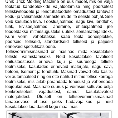
Unik Brick Molding Machine on uus mudel, mis on välja
töötatud kandeplokkide väljatöötamise ning poorsetest
telliskivitoodete ja lendtuhatoodete omadustest lähtuvalt
kodu- ja välismaiste sarnaste mudelite eeliste põhjal. See
võib kasutada liiva. Tööstusjäätmed, nagu kivi, lendtuhk,
tuhk, kivisöejäätmed, aheraine, ehitusjäätmed jne
töödeldakse mitmesugusteks uuteks seinamaterjalideks.
Kuni vormi vahetatakse, saab toota õõnesplokke,
poorseid telliseid, standardseid telliseid ja paljusid
erinevaid spetsifikatsioone.
Tellisvormimismasinad on masinad, mida kasutatakse
telliste valmistamiseks. Neid kasutatakse tavaliselt
ehitustööstuses erineva kuju ja suurusega telliste
tootmiseks, kasutades erinevaid materjale, nagu savi,
betoon, tsement ja lendtuhk. Masinad võivad olla käsitsi
või automaatsed ning on ette nähtud mitme tellise korraga
tootmiseks, mis aitab parandada tõhusust ja vähendada
tööjõukulusid. Masinate suurus ja võimsus sõltuvad ostja
konkreetsetest vajadustest, samuti kasutatavatest
materjalidest. Üldiselt on tellisevormimismasinad
tänapäevase ehituse jaoks hädavajalikud ja neid
kasutatakse laialdaselt kogu maailmas.