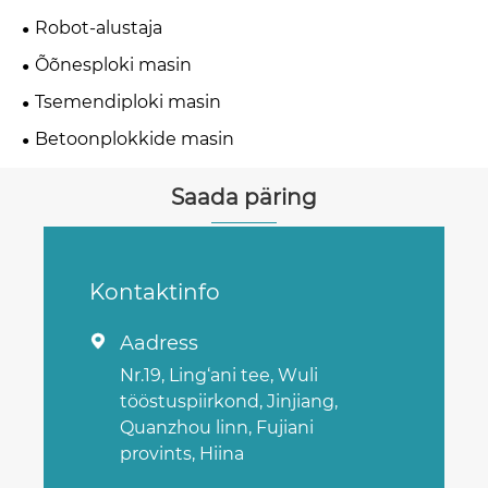
Robot-alustaja
Õõnesploki masin
Tsemendiploki masin
Betoonplokkide masin
Saada päring
Kontaktinfo
Aadress

Nr.19, Ling‘ani tee, Wuli
tööstuspiirkond, Jinjiang,
Quanzhou linn, Fujiani
provints, Hiina