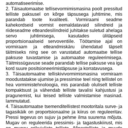
automatiseerimise.
2. Täisautomaatse tellisevormimismasina poolt pressitud
telliste paksusel on kõrge täpsusega juhtimine, mis
parandab toote kvaliteeti. Vormiraami seadme
kahekordseid vormist eemaldatavaid silindreid ja
riideseadme etteandesilindreid juhitakse suletud ahelaga
servo juhtimisega, kasutades ülitäpseid
proportsionaalseid servoventiile. Töötamise ajal on
vormiraam ja etteandmiskäru ühendatud täpselt
täitmiseks ning see on varustatud automaatse tellise
paksuse tuvastamise ja automaatse reguleerimisega.
Täitmissügavuse seade parandab tellise paksuse vea iga
kord suure positsioneerimistäpsuse ja korratavusega.
3. Täisautomaatne telliskivivormimismasina vormiraam
moodustatakse ujumise ja pressimise teel ning tellistel on
hea vormimistehnoloogia, mis parandab oluliselt telliste
kompaktsust ja vähendab telliste tavalisi kahjustusi ja
pragunemist, kui teised telliste valmistamise masinad.
lammutatud.
4. Täisautomaatse tsemenditellistest mootoritala surve- ja
tagasikäik on proportsionaalne ja kiirus on reguleeritav.
Pressi tegevus on sujuv ja pehme ilma suurema mõjuta.
Mugav on reguleerida pressimis- ja tagastuskiirust, mis