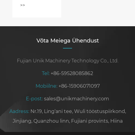
eelised?
>>
Võta Meiega Ühendust
Fujian Unik Machinery Technology Co., Ltd.
Tel:
+86-59528085862
Mobiilne:
+86-15906071097
E-post:
sales@unikmachinery.com
Aadress:
Nr.19, Ling‘ani tee, Wuli tööstuspiirkond,
Jinjiang, Quanzhou linn, Fujiani provints, Hiina