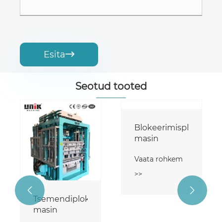
Esita

Seotud tooted
Blokeerimisploki
masin
Vaata rohkem
>>


Tsemendiploki
masin