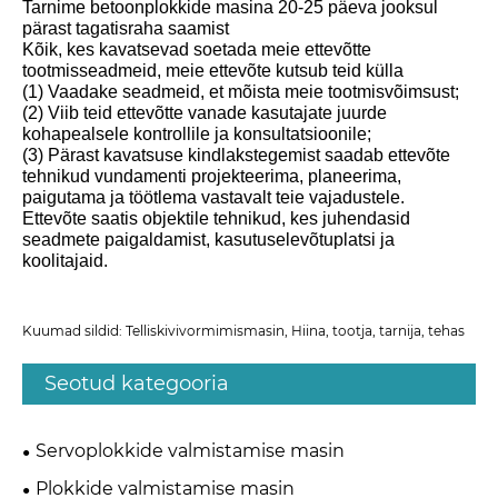
Tarnime betoonplokkide masina 20-25 päeva jooksul
pärast tagatisraha saamist
Kõik, kes kavatsevad soetada meie ettevõtte
tootmisseadmeid, meie ettevõte kutsub teid külla
(1) Vaadake seadmeid, et mõista meie tootmisvõimsust;
(2) Viib teid ettevõtte vanade kasutajate juurde
kohapealsele kontrollile ja konsultatsioonile;
(3) Pärast kavatsuse kindlakstegemist saadab ettevõte
tehnikud vundamenti projekteerima, planeerima,
paigutama ja töötlema vastavalt teie vajadustele.
Ettevõte saatis objektile tehnikud, kes juhendasid
seadmete paigaldamist, kasutuselevõtuplatsi ja
koolitajaid.
Kuumad sildid: Telliskivivormimismasin, Hiina, tootja, tarnija, tehas
Seotud kategooria
Servoplokkide valmistamise masin
Plokkide valmistamise masin