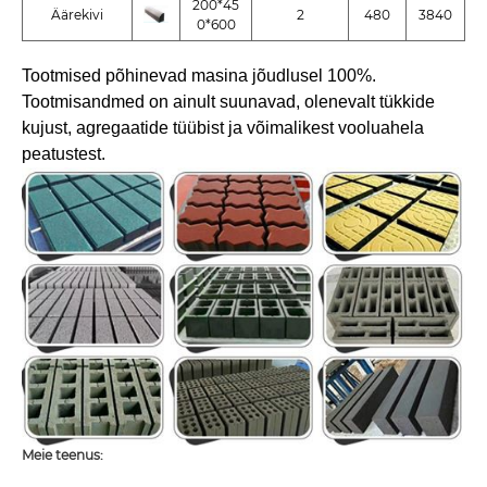
200*45
Äärekivi
2
480
3840
0*600
Tootmised põhinevad masina jõudlusel 100%.
Tootmisandmed on ainult suunavad, olenevalt tükkide
kujust, agregaatide tüübist ja võimalikest vooluahela
peatustest.
Meie teenus: