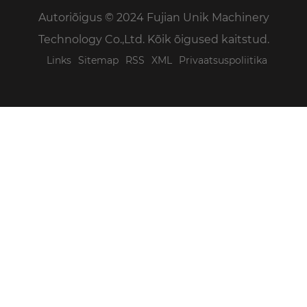
Autoriõigus © 2024 Fujian Unik Machinery
Technology Co.,Ltd. Kõik õigused kaitstud.
Links
Sitemap
RSS
XML
Privaatsuspoliitika