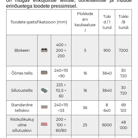
on mugav erikujuliste telliste, õõnestelliste ja muude
erinõuetega toodete pressimisel.
Plokkide
Tüki
Tükki
arv
Toodete spetsifikatsioon (mm)
d / 1
/8
kaubaaluse
tund
tundi
l
400 ×
Blokeeri
200 ×
5
900
7200
200
240×115
30
Õõnes tellis
16
3840
×90
720
225 ×
30
Sillutustellis
112,5 ×
16
3840
720
60
Standardne
240×115
8
69
36
telliskivi
×53
640
120
Ristkülikukuj
200 ×
48
uline
100 ×
25
6000
000
sillutuskivi
60/80