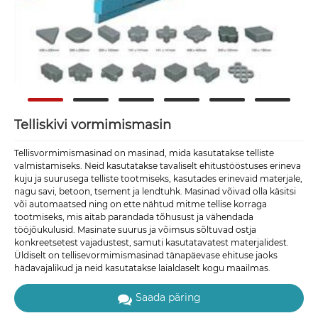
Telliskivi vormimismasin
Tellisvormimismasinad on masinad, mida kasutatakse telliste
valmistamiseks. Neid kasutatakse tavaliselt ehitustööstuses erineva
kuju ja suurusega telliste tootmiseks, kasutades erinevaid materjale,
nagu savi, betoon, tsement ja lendtuhk. Masinad võivad olla käsitsi
või automaatsed ning on ette nähtud mitme tellise korraga
tootmiseks, mis aitab parandada tõhusust ja vähendada
tööjõukulusid. Masinate suurus ja võimsus sõltuvad ostja
konkreetsetest vajadustest, samuti kasutatavatest materjalidest.
Üldiselt on tellisevormimismasinad tänapäevase ehituse jaoks
hädavajalikud ja neid kasutatakse laialdaselt kogu maailmas.
Saada päring