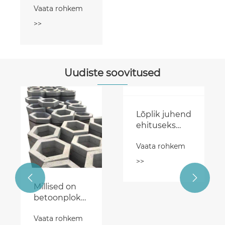
Vaata rohkem
>>
Uudiste soovitused
Lõplik juhend
ehituseks
blokeerivate
Vaata rohkem
plokkmasinate
kohta
>>


Millised on
betoonplokkide
masina
Vaata rohkem
kasutamise