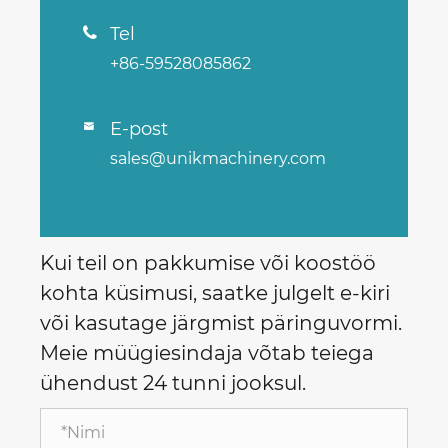
Tel

+86-59528085862
E-post

sales@unikmachinery.com
Kui teil on pakkumise või koostöö
kohta küsimusi, saatke julgelt e-kiri
või kasutage järgmist päringuvormi.
Meie müügiesindaja võtab teiega
ühendust 24 tunni jooksul.